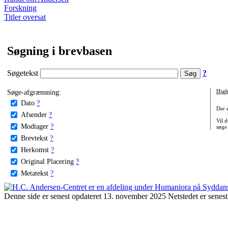
Forskning
Titler oversat
Søgning i brevbasen
Søgetekst
?
Søge-afgrænsning:
Hjæl
Dato
?
Der 
Afsender
?
Vil d
Modtager
?
søge
Brevtekst
?
Herkomst
?
Original Placering
?
Metatekst
?
Denne side er senest opdateret 13. november 2025 Netstedet er senest