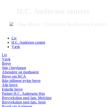
H.C. Andersen centret
The Hans Christian Andersen Centr
Liv
H.C. Andersen centret
Værk
Liv
Værk
Breve
Søg i brevbasen
Afsendere og modtagere
Breve om HCA
Ikke tidligere trykte breve
Alle breve
Enkelte breve
Partner H.C. Andersens Hus
Brevveksling med fam. Melchior
Brevveksling med fam. Serre
Rundt om Andersen