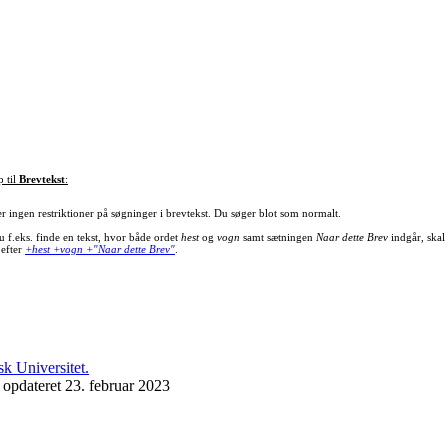
p til
Brevtekst
:
er ingen restriktioner på søgninger i brevtekst. Du søger blot som normalt.
u f.eks. finde en tekst, hvor både ordet
hest
og
vogn
samt sætningen
Naar dette Brev
indgår, skal
 efter
+hest +vogn +"Naar dette Brev"
.
 opdateret 23. februar 2023