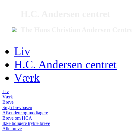
H.C. Andersen centret
The Hans Christian Andersen Centr
Liv
H.C. Andersen centret
Værk
Liv
Værk
Breve
Søg i brevbasen
Afsendere og modtagere
Breve om HCA
Ikke tidligere trykte breve
Alle breve