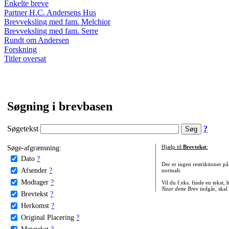
Enkelte breve
Partner H.C. Andersens Hus
Brevveksling med fam. Melchior
Brevveksling med fam. Serre
Rundt om Andersen
Forskning
Titler oversat
Søgning i brevbasen
Søgetekst
?
Søge-afgrænsning:
Hjælp til
Brevtekst
:
Dato
?
Der er ingen restriktioner p
Afsender
?
normalt.
Modtager
?
Vil du f.eks. finde en tekst,
Naar dette Brev
indgår, skal
Brevtekst
?
Herkomst
?
Original Placering
?
Metatekst
?