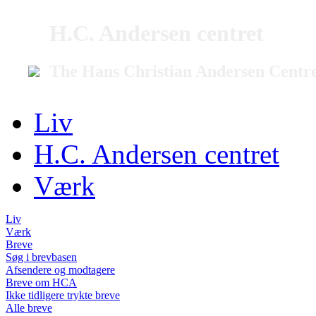
H.C. Andersen centret
The Hans Christian Andersen Centr
Liv
H.C. Andersen centret
Værk
Liv
Værk
Breve
Søg i brevbasen
Afsendere og modtagere
Breve om HCA
Ikke tidligere trykte breve
Alle breve