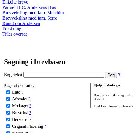
Enkelte breve
Partner H.C. Andersens Hus
Brevveksling med fam. Melchior
Brevveksling med fam. Serre
Rundt om Andersen
Forskning
Titler oversat
Søgning i brevbasen
Søgetekst
?
Søge-afgrænsning:
Hjælp til
Modtager
:
Dato
?
Brug ikke citationstegn, når
Afsender
?
stedet +:
Modtager
?
Find f.eks. breve til Henriet
Brevtekst
?
Herkomst
?
Original Placering
?
Metatekst
?