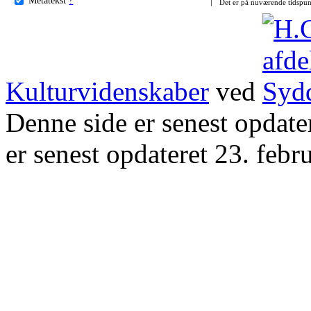
Det er på nuværende tidspun
Kulturvidenskaber
ved
Denne side er senest opdat
er senest opdateret 23. febr