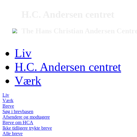
H.C. Andersen centret
The Hans Christian Andersen Centr
Liv
H.C. Andersen centret
Værk
Liv
Værk
Breve
Søg i brevbasen
Afsendere og modtagere
Breve om HCA
Ikke tidligere trykte breve
Alle breve