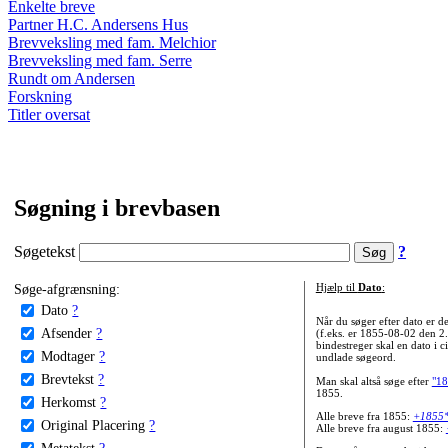
Enkelte breve
Partner H.C. Andersens Hus
Brevveksling med fam. Melchior
Brevveksling med fam. Serre
Rundt om Andersen
Forskning
Titler oversat
Søgning i brevbasen
Søgetekst
?
Søge-afgrænsning:
Hjælp til
Dato
:
Dato
?
Når du søger efter dato er
Afsender
?
(f.eks. er 1855-08-02 den 2
bindestreger skal en dato i c
Modtager
?
undlade søgeord.
Brevtekst
?
Man skal altså søge efter
"18
1855.
Herkomst
?
Alle breve fra 1855:
+1855
Original Placering
?
Alle breve fra august 1855:
Metatekst
?