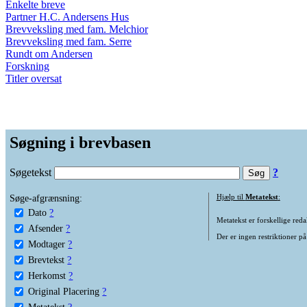
Enkelte breve
Partner H.C. Andersens Hus
Brevveksling med fam. Melchior
Brevveksling med fam. Serre
Rundt om Andersen
Forskning
Titler oversat
Søgning i brevbasen
Søgetekst
?
Søge-afgrænsning:
Hjælp til
Metatekst
:
Dato
?
Metatekst er forskellige reda
Afsender
?
Der er ingen restriktioner på
Modtager
?
Brevtekst
?
Herkomst
?
Original Placering
?
Metatekst
?