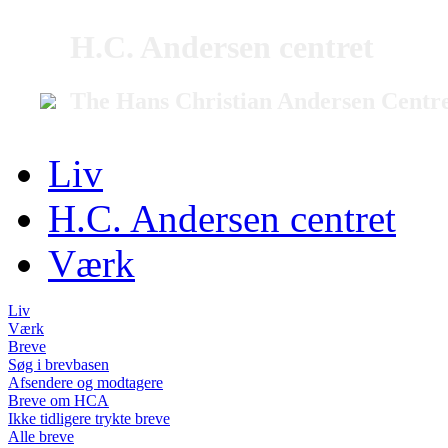
H.C. Andersen centret
The Hans Christian Andersen Centr
Liv
H.C. Andersen centret
Værk
Liv
Værk
Breve
Søg i brevbasen
Afsendere og modtagere
Breve om HCA
Ikke tidligere trykte breve
Alle breve