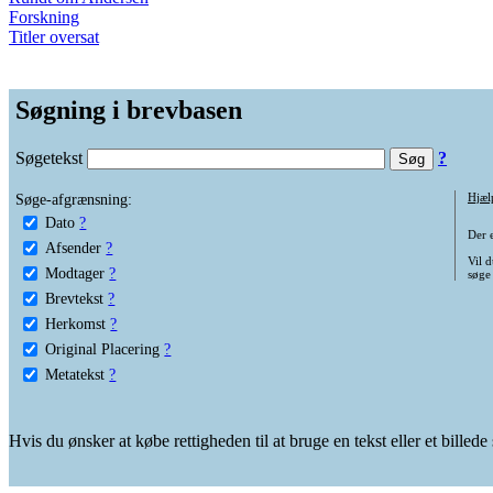
Forskning
Titler oversat
Søgning i brevbasen
Søgetekst
?
Søge-afgrænsning:
Hjæl
Dato
?
Der 
Afsender
?
Vil d
Modtager
?
søge
Brevtekst
?
Herkomst
?
Original Placering
?
Metatekst
?
Hvis du ønsker at købe rettigheden til at bruge en tekst eller et billed