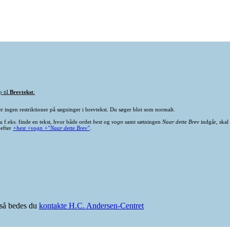
p til
Brevtekst
:
er ingen restriktioner på søgninger i brevtekst. Du søger blot som normalt.
u f.eks. finde en tekst, hvor både ordet
hest
og
vogn
samt sætningen
Naar dette Brev
indgår, skal
 efter
+hest +vogn +"Naar dette Brev"
.
e så bedes du
kontakte H.C. Andersen-Centret