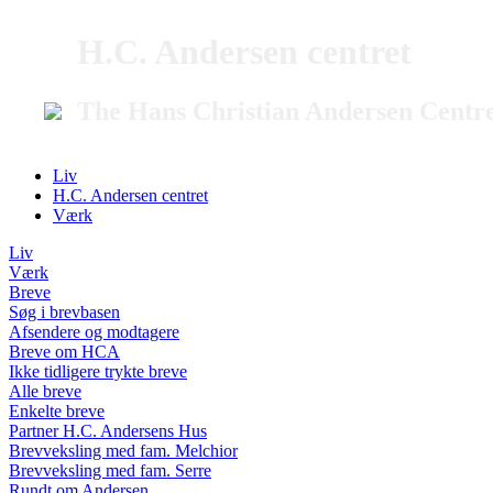
H.C. Andersen centret
The Hans Christian Andersen Centr
Liv
H.C. Andersen centret
Værk
Liv
Værk
Breve
Søg i brevbasen
Afsendere og modtagere
Breve om HCA
Ikke tidligere trykte breve
Alle breve
Enkelte breve
Partner H.C. Andersens Hus
Brevveksling med fam. Melchior
Brevveksling med fam. Serre
Rundt om Andersen