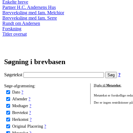
Enkelte breve
Partner H.C. Andersens Hus
Brevveksling med fam. Melchior
Brevveksling med fam. Serre
Rundt om Andersen
Forskning
Titler oversat
Søgning i brevbasen
Søgetekst
?
Søge-afgrænsning:
Hjælp til
Metatekst
:
Dato
?
Metatekst er forskellige reda
Afsender
?
Der er ingen restriktioner på
Modtager
?
Brevtekst
?
Herkomst
?
Original Placering
?
Metatekst
?