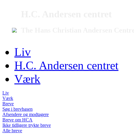
H.C. Andersen centret
The Hans Christian Andersen Centr
Liv
H.C. Andersen centret
Værk
Liv
Værk
Breve
Søg i brevbasen
Afsendere og modtagere
Breve om HCA
Ikke tidligere trykte breve
Alle breve