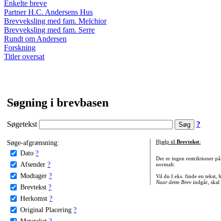
Enkelte breve
Partner H.C. Andersens Hus
Brevveksling med fam. Melchior
Brevveksling med fam. Serre
Rundt om Andersen
Forskning
Titler oversat
Søgning i brevbasen
Søgetekst
?
Søge-afgrænsning:
Hjælp til
Brevtekst
:
Dato
?
Der er ingen restriktioner p
Afsender
?
normalt.
Modtager
?
Vil du f.eks. finde en tekst,
Naar dette Brev
indgår, skal
Brevtekst
?
Herkomst
?
Original Placering
?
Metatekst
?