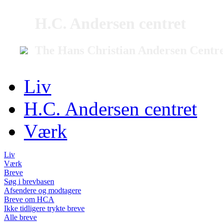
H.C. Andersen centret
The Hans Christian Andersen Centr
Liv
H.C. Andersen centret
Værk
Liv
Værk
Breve
Søg i brevbasen
Afsendere og modtagere
Breve om HCA
Ikke tidligere trykte breve
Alle breve