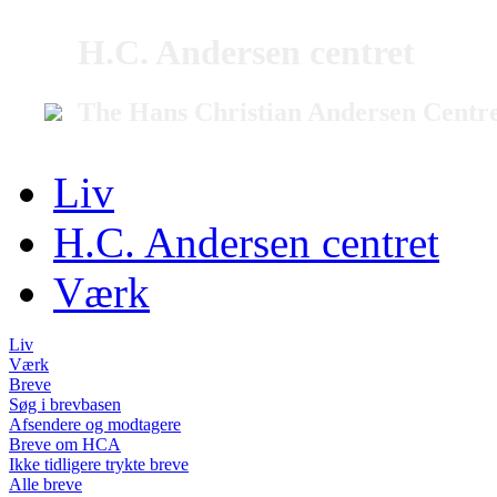
H.C. Andersen centret
The Hans Christian Andersen Centr
Liv
H.C. Andersen centret
Værk
Liv
Værk
Breve
Søg i brevbasen
Afsendere og modtagere
Breve om HCA
Ikke tidligere trykte breve
Alle breve