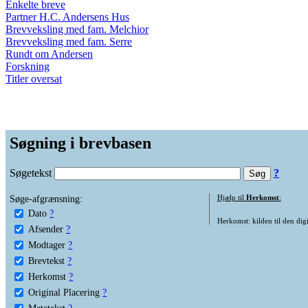
Enkelte breve
Partner H.C. Andersens Hus
Brevveksling med fam. Melchior
Brevveksling med fam. Serre
Rundt om Andersen
Forskning
Titler oversat
Søgning i brevbasen
Søgetekst
?
Søge-afgrænsning:
Hjælp til
Herkomst
:
Dato
?
Herkomst: kilden til den digi
Afsender
?
Modtager
?
Brevtekst
?
Herkomst
?
Original Placering
?
Metatekst
?