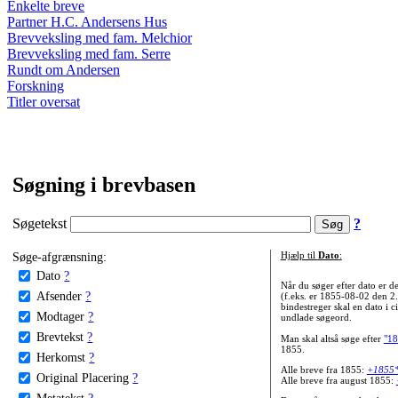
Enkelte breve
Partner H.C. Andersens Hus
Brevveksling med fam. Melchior
Brevveksling med fam. Serre
Rundt om Andersen
Forskning
Titler oversat
Søgning i brevbasen
Søgetekst
?
Søge-afgrænsning:
Hjælp til
Dato
:
Dato
?
Når du søger efter dato er
Afsender
?
(f.eks. er 1855-08-02 den 2
bindestreger skal en dato i c
Modtager
?
undlade søgeord.
Brevtekst
?
Man skal altså søge efter
"18
1855.
Herkomst
?
Alle breve fra 1855:
+1855
Original Placering
?
Alle breve fra august 1855:
Metatekst
?