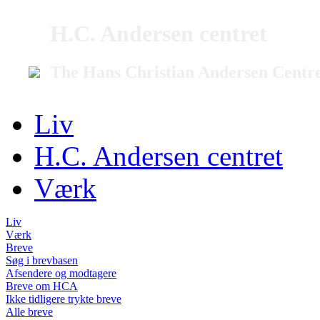
H.C. Andersen centret
The Hans Christian Andersen Centr
Liv
H.C. Andersen centret
Værk
Liv
Værk
Breve
Søg i brevbasen
Afsendere og modtagere
Breve om HCA
Ikke tidligere trykte breve
Alle breve