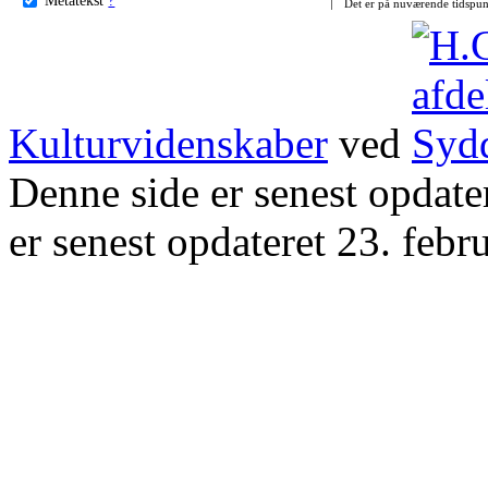
Det er på nuværende tidspun
Kulturvidenskaber
ved
Denne side er senest opdat
er senest opdateret 23. febr