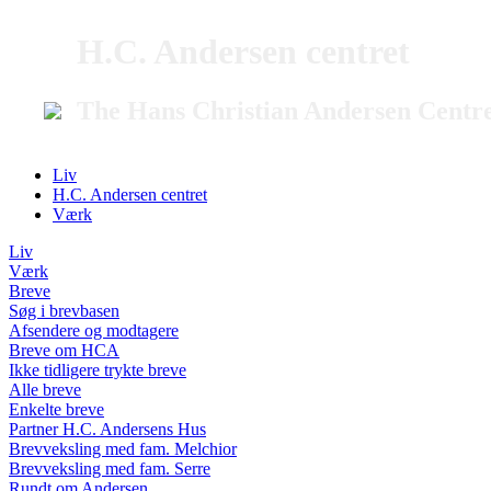
H.C. Andersen centret
The Hans Christian Andersen Centr
Liv
H.C. Andersen centret
Værk
Liv
Værk
Breve
Søg i brevbasen
Afsendere og modtagere
Breve om HCA
Ikke tidligere trykte breve
Alle breve
Enkelte breve
Partner H.C. Andersens Hus
Brevveksling med fam. Melchior
Brevveksling med fam. Serre
Rundt om Andersen