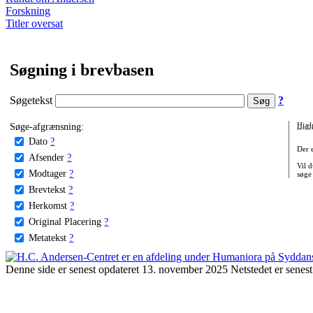
Forskning
Titler oversat
Søgning i brevbasen
Søgetekst
?
Søge-afgrænsning:
Hjæl
Dato
?
Der 
Afsender
?
Vil d
Modtager
?
søge
Brevtekst
?
Herkomst
?
Original Placering
?
Metatekst
?
Denne side er senest opdateret 13. november 2025 Netstedet er senest