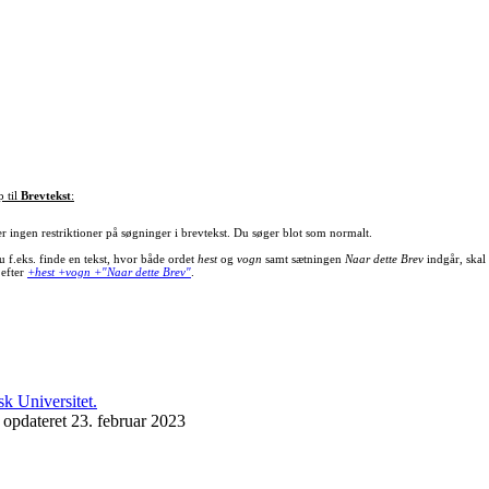
p til
Brevtekst
:
er ingen restriktioner på søgninger i brevtekst. Du søger blot som normalt.
u f.eks. finde en tekst, hvor både ordet
hest
og
vogn
samt sætningen
Naar dette Brev
indgår, skal
 efter
+hest +vogn +"Naar dette Brev"
.
 opdateret 23. februar 2023