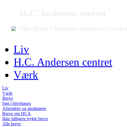
H.C. Andersen centret
The Hans Christian Andersen Centr
Liv
H.C. Andersen centret
Værk
Liv
Værk
Breve
Søg i brevbasen
Afsendere og modtagere
Breve om HCA
Ikke tidligere trykte breve
Alle breve