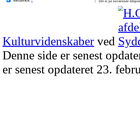
Det er på nuværende tidspun
Kulturvidenskaber
ved
Denne side er senest opdat
er senest opdateret 23. febr