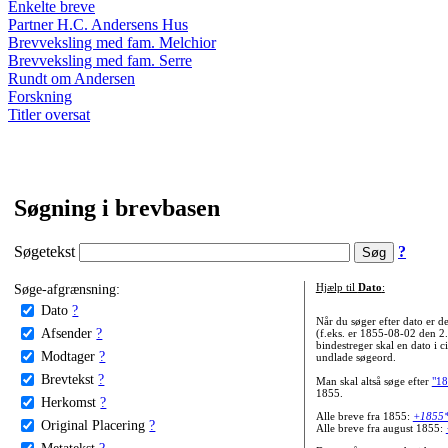
Enkelte breve
Partner H.C. Andersens Hus
Brevveksling med fam. Melchior
Brevveksling med fam. Serre
Rundt om Andersen
Forskning
Titler oversat
Søgning i brevbasen
Søgetekst
?
Søge-afgrænsning:
Hjælp til
Dato
:
Dato
?
Når du søger efter dato er
Afsender
?
(f.eks. er 1855-08-02 den 2
bindestreger skal en dato i c
Modtager
?
undlade søgeord.
Brevtekst
?
Man skal altså søge efter
"18
1855.
Herkomst
?
Alle breve fra 1855:
+1855
Original Placering
?
Alle breve fra august 1855:
Metatekst
?