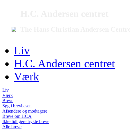
H.C. Andersen centret
The Hans Christian Andersen Centr
Liv
H.C. Andersen centret
Værk
Liv
Værk
Breve
Søg i brevbasen
Afsendere og modtagere
Breve om HCA
Ikke tidligere trykte breve
Alle breve