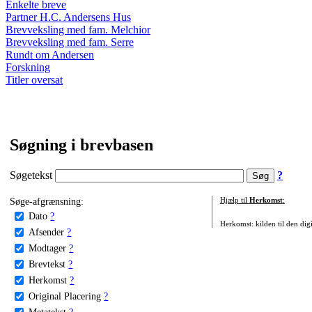
Enkelte breve
Partner H.C. Andersens Hus
Brevveksling med fam. Melchior
Brevveksling med fam. Serre
Rundt om Andersen
Forskning
Titler oversat
Søgning i brevbasen
Søgetekst
?
Søge-afgrænsning:
Hjælp til
Herkomst
:
Dato
?
Herkomst: kilden til den digi
Afsender
?
Modtager
?
Brevtekst
?
Herkomst
?
Original Placering
?
Metatekst
?