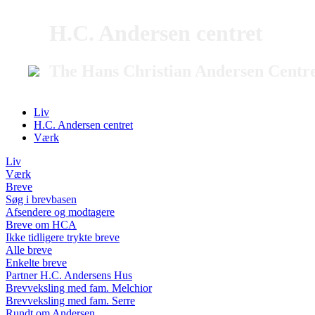
H.C. Andersen centret
The Hans Christian Andersen Centr
Liv
H.C. Andersen centret
Værk
Liv
Værk
Breve
Søg i brevbasen
Afsendere og modtagere
Breve om HCA
Ikke tidligere trykte breve
Alle breve
Enkelte breve
Partner H.C. Andersens Hus
Brevveksling med fam. Melchior
Brevveksling med fam. Serre
Rundt om Andersen