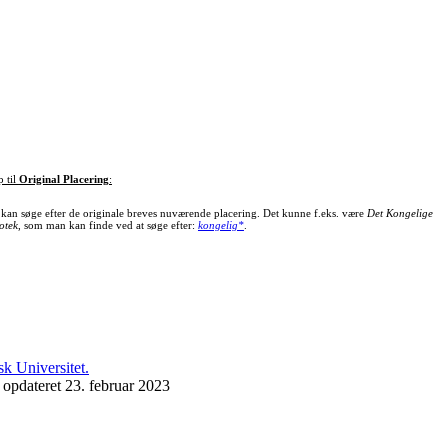
p til
Original Placering
:
kan søge efter de originale breves nuværende placering. Det kunne f.eks. være
Det Kongelige
otek
, som man kan finde ved at søge efter:
kongelig*
.
 opdateret 23. februar 2023