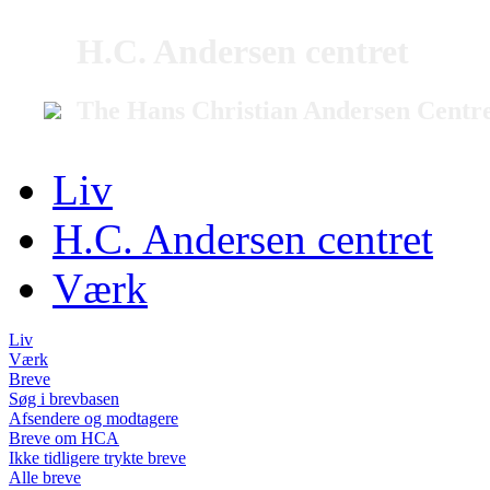
H.C. Andersen centret
The Hans Christian Andersen Centr
Liv
H.C. Andersen centret
Værk
Liv
Værk
Breve
Søg i brevbasen
Afsendere og modtagere
Breve om HCA
Ikke tidligere trykte breve
Alle breve