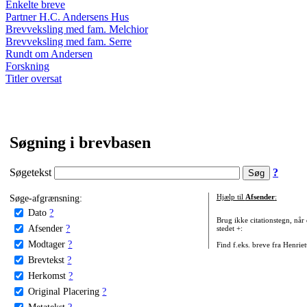
Enkelte breve
Partner H.C. Andersens Hus
Brevveksling med fam. Melchior
Brevveksling med fam. Serre
Rundt om Andersen
Forskning
Titler oversat
Søgning i brevbasen
Søgetekst
?
Søge-afgrænsning:
Hjælp til
Afsender
:
Dato
?
Brug ikke citationstegn, når
Afsender
?
stedet +:
Modtager
?
Find f.eks. breve fra Henrie
Brevtekst
?
Herkomst
?
Original Placering
?
Metatekst
?