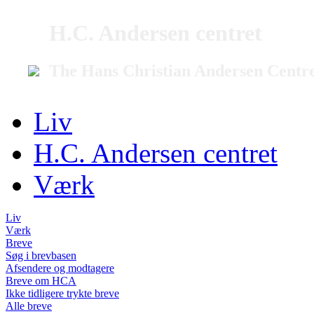
H.C. Andersen centret
The Hans Christian Andersen Centr
Liv
H.C. Andersen centret
Værk
Liv
Værk
Breve
Søg i brevbasen
Afsendere og modtagere
Breve om HCA
Ikke tidligere trykte breve
Alle breve