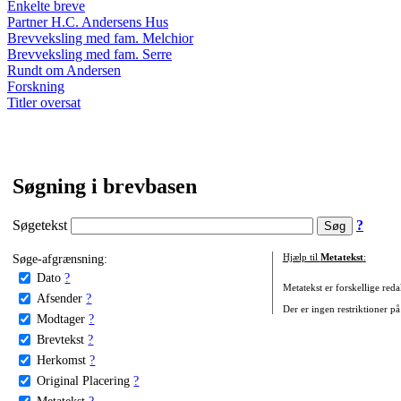
Enkelte breve
Partner H.C. Andersens Hus
Brevveksling med fam. Melchior
Brevveksling med fam. Serre
Rundt om Andersen
Forskning
Titler oversat
Søgning i brevbasen
Søgetekst
?
Søge-afgrænsning:
Hjælp til
Metatekst
:
Dato
?
Metatekst er forskellige reda
Afsender
?
Der er ingen restriktioner på
Modtager
?
Brevtekst
?
Herkomst
?
Original Placering
?
Metatekst
?