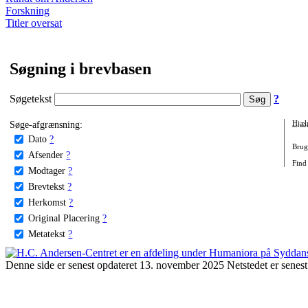
Forskning
Titler oversat
Søgning i brevbasen
Søgetekst
?
Søge-afgrænsning:
Hjæl
Dato
?
Brug 
Afsender
?
Find
Modtager
?
Brevtekst
?
Herkomst
?
Original Placering
?
Metatekst
?
Denne side er senest opdateret 13. november 2025 Netstedet er senest