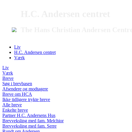
H.C. Andersen centret
The Hans Christian Andersen Centr
Liv
H.C. Andersen centret
Værk
Liv
Værk
Breve
Søg i brevbasen
Afsendere og modtagere
Breve om HCA
Ikke tidligere trykte breve
Alle breve
Enkelte breve
Partner H.C. Andersens Hus
Brevveksling med fam. Melchior
Brevveksling med fam. Serre
Rundt om Andersen