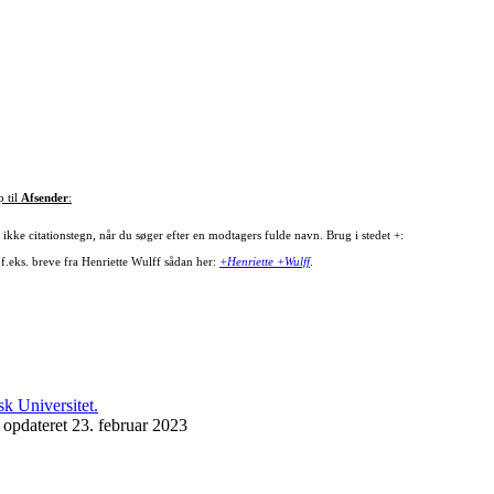
p til
Afsender
:
ikke citationstegn, når du søger efter en modtagers fulde navn. Brug i stedet +:
 f.eks. breve fra Henriette Wulff sådan her:
+Henriette +Wulff
.
 opdateret 23. februar 2023