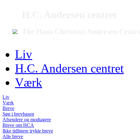
H.C. Andersen centret
The Hans Christian Andersen Centr
Liv
H.C. Andersen centret
Værk
Liv
Værk
Breve
Søg i brevbasen
Afsendere og modtagere
Breve om HCA
Ikke tidligere trykte breve
Alle breve