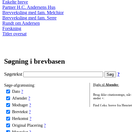
Enkelte breve
Partner H.C. Andersens Hus
Brevveksling med fam. Melchior
Brevveksling med fam. Serre
Rundt om Andersen
Forskning
Titler oversat
Søgning i brevbasen
Søgetekst
?
Søge-afgrænsning:
Hjælp til
Afsender
:
Dato
?
Brug ikke citationstegn, når
Afsender
?
stedet +:
Modtager
?
Find f.eks. breve fra Henrie
Brevtekst
?
Herkomst
?
Original Placering
?
Metatekst
?