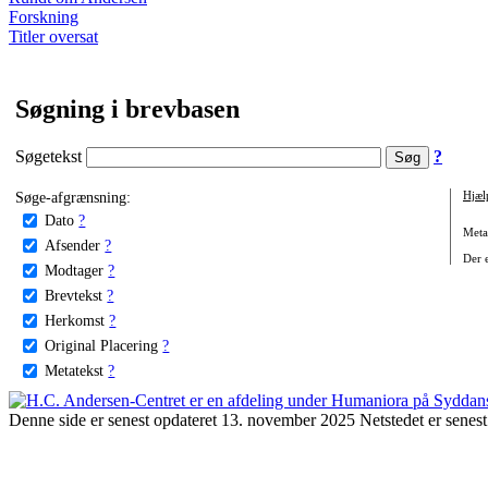
Forskning
Titler oversat
Søgning i brevbasen
Søgetekst
?
Søge-afgrænsning:
Hjæl
Dato
?
Metat
Afsender
?
Der e
Modtager
?
Brevtekst
?
Herkomst
?
Original Placering
?
Metatekst
?
Denne side er senest opdateret 13. november 2025 Netstedet er senest