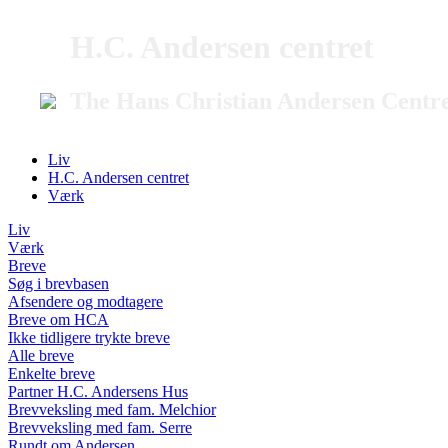
H.C. Andersen centret
The Hans Christian Andersen Centr
Liv
H.C. Andersen centret
Værk
Liv
Værk
Breve
Søg i brevbasen
Afsendere og modtagere
Breve om HCA
Ikke tidligere trykte breve
Alle breve
Enkelte breve
Partner H.C. Andersens Hus
Brevveksling med fam. Melchior
Brevveksling med fam. Serre
Rundt om Andersen