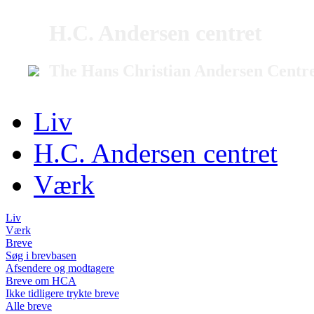
H.C. Andersen centret
The Hans Christian Andersen Centr
Liv
H.C. Andersen centret
Værk
Liv
Værk
Breve
Søg i brevbasen
Afsendere og modtagere
Breve om HCA
Ikke tidligere trykte breve
Alle breve