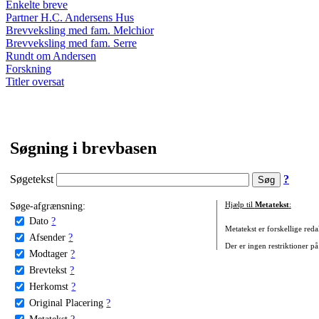
Enkelte breve
Partner H.C. Andersens Hus
Brevveksling med fam. Melchior
Brevveksling med fam. Serre
Rundt om Andersen
Forskning
Titler oversat
Søgning i brevbasen
Søgetekst
?
Søge-afgrænsning:
Hjælp til
Metatekst
:
Dato
?
Metatekst er forskellige reda
Afsender
?
Der er ingen restriktioner på
Modtager
?
Brevtekst
?
Herkomst
?
Original Placering
?
Metatekst
?