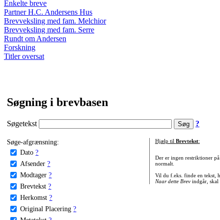
Enkelte breve
Partner H.C. Andersens Hus
Brevveksling med fam. Melchior
Brevveksling med fam. Serre
Rundt om Andersen
Forskning
Titler oversat
Søgning i brevbasen
Søgetekst
?
Søge-afgrænsning:
Hjælp til
Brevtekst
:
Dato
?
Der er ingen restriktioner p
Afsender
?
normalt.
Modtager
?
Vil du f.eks. finde en tekst,
Naar dette Brev
indgår, skal
Brevtekst
?
Herkomst
?
Original Placering
?
Metatekst
?