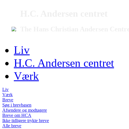
H.C. Andersen centret
The Hans Christian Andersen Centr
Liv
H.C. Andersen centret
Værk
Liv
Værk
Breve
Søg i brevbasen
Afsendere og modtagere
Breve om HCA
Ikke tidligere trykte breve
Alle breve