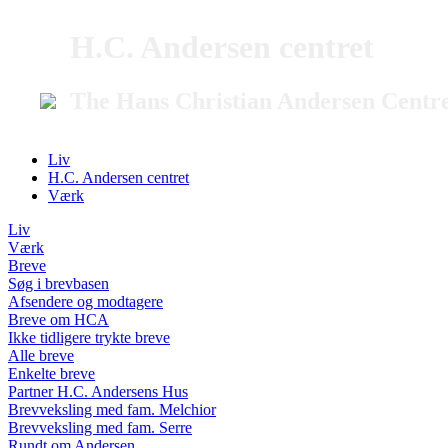
H.C. Andersen centret
The Hans Christian Andersen Centr
Liv
H.C. Andersen centret
Værk
Liv
Værk
Breve
Søg i brevbasen
Afsendere og modtagere
Breve om HCA
Ikke tidligere trykte breve
Alle breve
Enkelte breve
Partner H.C. Andersens Hus
Brevveksling med fam. Melchior
Brevveksling med fam. Serre
Rundt om Andersen