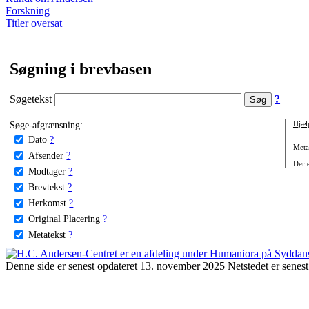
Forskning
Titler oversat
Søgning i brevbasen
Søgetekst
?
Søge-afgrænsning:
Hjæl
Dato
?
Metat
Afsender
?
Der e
Modtager
?
Brevtekst
?
Herkomst
?
Original Placering
?
Metatekst
?
Denne side er senest opdateret 13. november 2025 Netstedet er senest