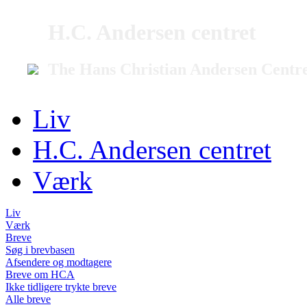
H.C. Andersen centret
The Hans Christian Andersen Centr
Liv
H.C. Andersen centret
Værk
Liv
Værk
Breve
Søg i brevbasen
Afsendere og modtagere
Breve om HCA
Ikke tidligere trykte breve
Alle breve