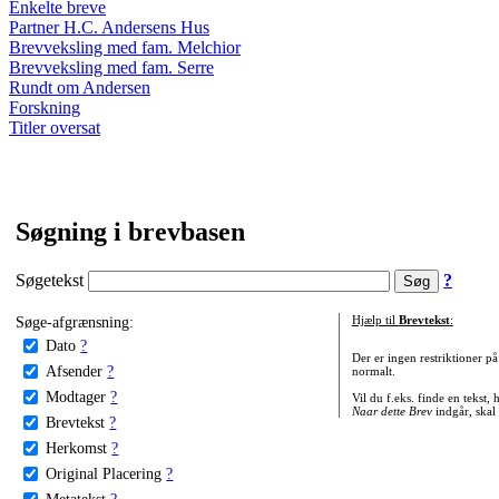
Enkelte breve
Partner H.C. Andersens Hus
Brevveksling med fam. Melchior
Brevveksling med fam. Serre
Rundt om Andersen
Forskning
Titler oversat
Søgning i brevbasen
Søgetekst
?
Søge-afgrænsning:
Hjælp til
Brevtekst
:
Dato
?
Der er ingen restriktioner p
Afsender
?
normalt.
Modtager
?
Vil du f.eks. finde en tekst,
Naar dette Brev
indgår, skal
Brevtekst
?
Herkomst
?
Original Placering
?
Metatekst
?