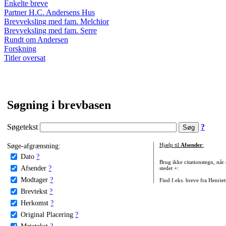
Enkelte breve
Partner H.C. Andersens Hus
Brevveksling med fam. Melchior
Brevveksling med fam. Serre
Rundt om Andersen
Forskning
Titler oversat
Søgning i brevbasen
Søgetekst
?
Søge-afgrænsning:
Hjælp til
Afsender
:
Dato
?
Brug ikke citationstegn, når
Afsender
?
stedet +:
Modtager
?
Find f.eks. breve fra Henrie
Brevtekst
?
Herkomst
?
Original Placering
?
Metatekst
?