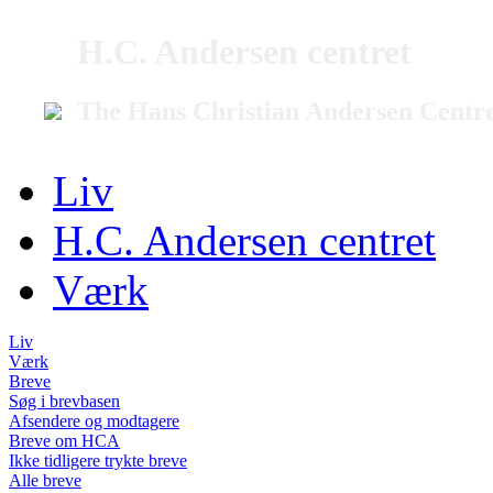
H.C. Andersen centret
The Hans Christian Andersen Centr
Liv
H.C. Andersen centret
Værk
Liv
Værk
Breve
Søg i brevbasen
Afsendere og modtagere
Breve om HCA
Ikke tidligere trykte breve
Alle breve