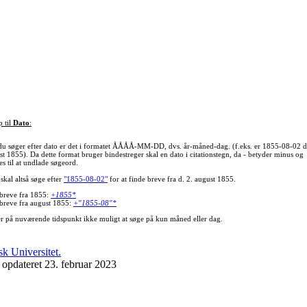
p til
Dato
:
du søger efter dato er det i formatet ÅÅÅÅ-MM-DD, dvs. år-måned-dag. (f.eks. er 1855-08-02 d
st 1855). Da dette format bruger bindestreger skal en dato i citationstegn, da - betyder minus og
s til at undlade søgeord.
skal altså søge efter
"1855-08-02"
for at finde breve fra d. 2. august 1855.
 breve fra 1855:
+1855*
 breve fra august 1855:
+"1855-08"*
er på nuværende tidspunkt ikke muligt at søge på kun måned eller dag.
 opdateret 23. februar 2023