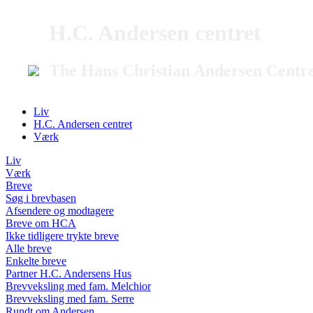
H.C. Andersen centret
The Hans Christian Andersen Centr
Liv
H.C. Andersen centret
Værk
Liv
Værk
Breve
Søg i brevbasen
Afsendere og modtagere
Breve om HCA
Ikke tidligere trykte breve
Alle breve
Enkelte breve
Partner H.C. Andersens Hus
Brevveksling med fam. Melchior
Brevveksling med fam. Serre
Rundt om Andersen