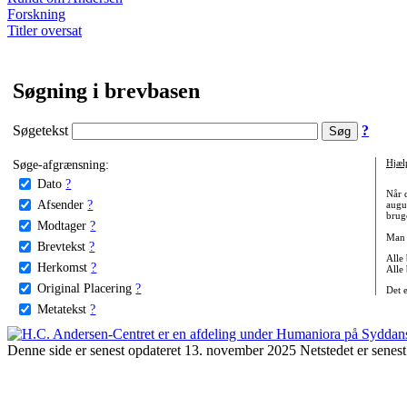
Forskning
Titler oversat
Søgning i brevbasen
Søgetekst
?
Søge-afgrænsning:
Hjæl
Dato
?
Når 
Afsender
?
augu
bruge
Modtager
?
Man 
Brevtekst
?
Alle
Herkomst
?
Alle
Original Placering
?
Det 
Metatekst
?
Denne side er senest opdateret 13. november 2025 Netstedet er senest