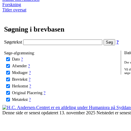
Forskning
Titler oversat
Søgning i brevbasen
Søgetekst
?
Søge-afgrænsning:
Hjæl
Dato
?
Der 
Afsender
?
Vil d
Modtager
?
søge
Brevtekst
?
Herkomst
?
Original Placering
?
Metatekst
?
Denne side er senest opdateret 13. november 2025 Netstedet er senest