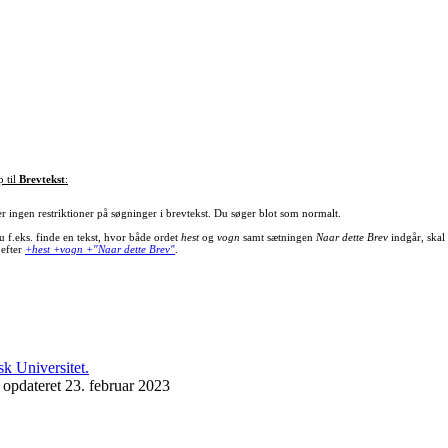
p til
Brevtekst
:
er ingen restriktioner på søgninger i brevtekst. Du søger blot som normalt.
u f.eks. finde en tekst, hvor både ordet
hest
og
vogn
samt sætningen
Naar dette Brev
indgår, skal
 efter
+hest +vogn +"Naar dette Brev"
.
 opdateret 23. februar 2023