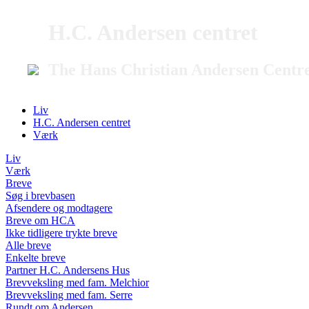
H.C. Andersen centret
The Hans Christian Andersen Centr
Liv
H.C. Andersen centret
Værk
Liv
Værk
Breve
Søg i brevbasen
Afsendere og modtagere
Breve om HCA
Ikke tidligere trykte breve
Alle breve
Enkelte breve
Partner H.C. Andersens Hus
Brevveksling med fam. Melchior
Brevveksling med fam. Serre
Rundt om Andersen