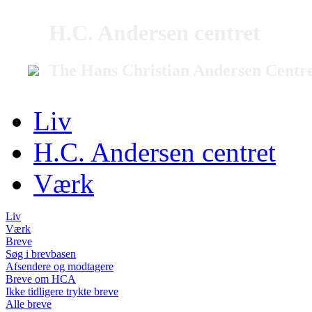
H.C. Andersen centret
The Hans Christian Andersen Centr
Liv
H.C. Andersen centret
Værk
Liv
Værk
Breve
Søg i brevbasen
Afsendere og modtagere
Breve om HCA
Ikke tidligere trykte breve
Alle breve