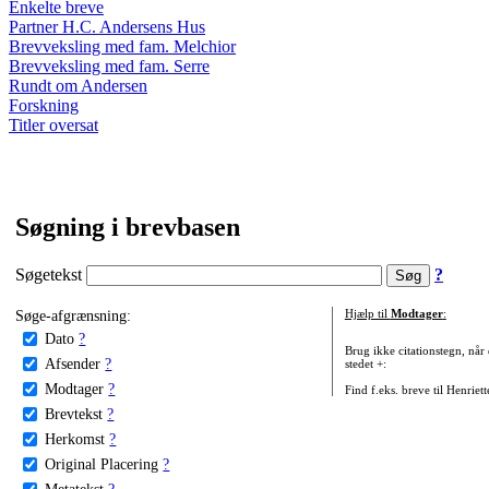
Enkelte breve
Partner H.C. Andersens Hus
Brevveksling med fam. Melchior
Brevveksling med fam. Serre
Rundt om Andersen
Forskning
Titler oversat
Søgning i brevbasen
Søgetekst
?
Søge-afgrænsning:
Hjælp til
Modtager
:
Dato
?
Brug ikke citationstegn, når
Afsender
?
stedet +:
Modtager
?
Find f.eks. breve til Henriet
Brevtekst
?
Herkomst
?
Original Placering
?
Metatekst
?