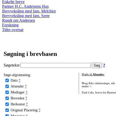
Enkelte breve
Partner H.C. Andersens Hus
Brevveksling med fam. Melchior
Brevveksling med fam. Serre
Rundt om Andersen
Forskning
Titler oversat
Søgning i brevbasen
Søgetekst
?
Søge-afgrænsning:
Hjælp til
Afsender
:
Dato
?
Brug ikke citationstegn, når
Afsender
?
stedet +:
Modtager
?
Find f.eks. breve fra Henrie
Brevtekst
?
Herkomst
?
Original Placering
?
Metatekst
?