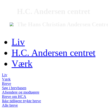
H.C. Andersen centret
The Hans Christian Andersen Centr
Liv
H.C. Andersen centret
Værk
Liv
Værk
Breve
Søg i brevbasen
Afsendere og modtagere
Breve om HCA
Ikke tidligere trykte breve
Alle breve