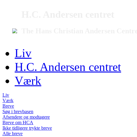
H.C. Andersen centret
The Hans Christian Andersen Centr
Liv
H.C. Andersen centret
Værk
Liv
Værk
Breve
Søg i brevbasen
Afsendere og modtagere
Breve om HCA
Ikke tidligere trykte breve
Alle breve