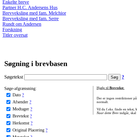
Enkelte breve
Partner H.C. Andersens Hus
Brevveksling med fam. Melchior
Brevveksling med fam. Serre
Rundt om Andersen
Forskning
Titler oversat
Søgning i brevbasen
Søgetekst
?
Søge-afgrænsning:
Hjælp til
Brevtekst
:
Dato
?
Der er ingen restriktioner p
Afsender
?
normalt.
Modtager
?
Vil du f.eks. finde en tekst,
Naar dette Brev
indgår, skal
Brevtekst
?
Herkomst
?
Original Placering
?
Metatekst
?