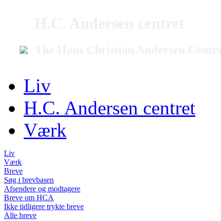
H.C. Andersen centret
The Hans Christian Andersen Centr
Liv
H.C. Andersen centret
Værk
Liv
Værk
Breve
Søg i brevbasen
Afsendere og modtagere
Breve om HCA
Ikke tidligere trykte breve
Alle breve