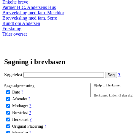
Enkelte breve
Partner H.C. Andersens Hus
Brevveksling med fam. Melchior
Brevveksling med fam. Serre
Rundt om Andersen
Forskning
Titler oversat
Søgning i brevbasen
Søgetekst
?
Søge-afgrænsning:
Hjælp til
Herkomst
:
Dato
?
Herkomst: kilden til den digi
Afsender
?
Modtager
?
Brevtekst
?
Herkomst
?
Original Placering
?
Metatekst
?