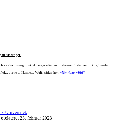
p til
Modtager
:
ikke citationstegn, når du søger efter en modtagers fulde navn. Brug i stedet +:
f.eks. breve til Henriette Wulff sådan her:
+Henriette +Wulff
.
 opdateret 23. februar 2023