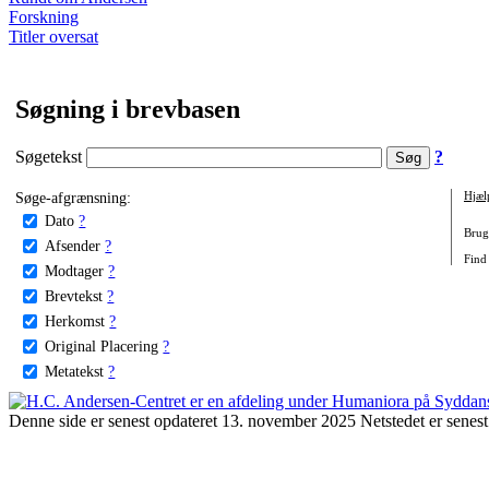
Forskning
Titler oversat
Søgning i brevbasen
Søgetekst
?
Søge-afgrænsning:
Hjæl
Dato
?
Brug 
Afsender
?
Find 
Modtager
?
Brevtekst
?
Herkomst
?
Original Placering
?
Metatekst
?
Denne side er senest opdateret 13. november 2025 Netstedet er senest