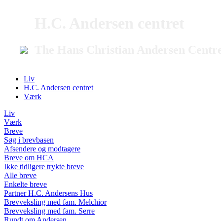
H.C. Andersen centret
The Hans Christian Andersen Centr
Liv
H.C. Andersen centret
Værk
Liv
Værk
Breve
Søg i brevbasen
Afsendere og modtagere
Breve om HCA
Ikke tidligere trykte breve
Alle breve
Enkelte breve
Partner H.C. Andersens Hus
Brevveksling med fam. Melchior
Brevveksling med fam. Serre
Rundt om Andersen