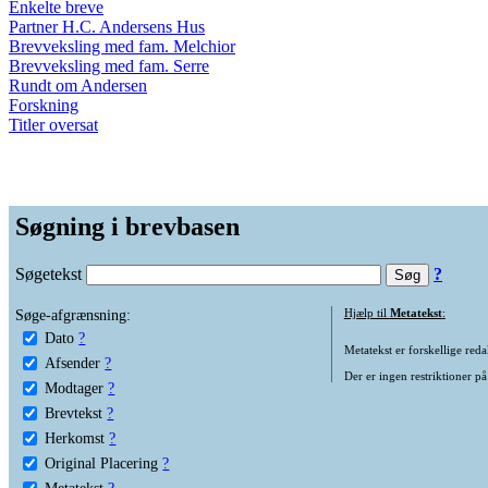
Enkelte breve
Partner H.C. Andersens Hus
Brevveksling med fam. Melchior
Brevveksling med fam. Serre
Rundt om Andersen
Forskning
Titler oversat
Søgning i brevbasen
Søgetekst
?
Søge-afgrænsning:
Hjælp til
Metatekst
:
Dato
?
Metatekst er forskellige reda
Afsender
?
Der er ingen restriktioner på
Modtager
?
Brevtekst
?
Herkomst
?
Original Placering
?
Metatekst
?