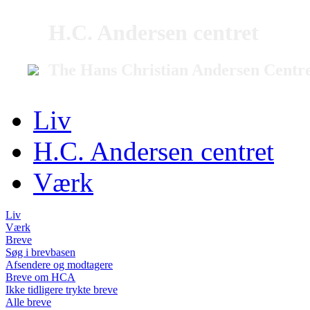
H.C. Andersen centret
The Hans Christian Andersen Centr
Liv
H.C. Andersen centret
Værk
Liv
Værk
Breve
Søg i brevbasen
Afsendere og modtagere
Breve om HCA
Ikke tidligere trykte breve
Alle breve