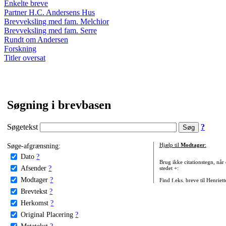
Enkelte breve
Partner H.C. Andersens Hus
Brevveksling med fam. Melchior
Brevveksling med fam. Serre
Rundt om Andersen
Forskning
Titler oversat
Søgning i brevbasen
Søgetekst
?
Søge-afgrænsning:
Hjælp til
Modtager
:
Dato
?
Brug ikke citationstegn, når
Afsender
?
stedet +:
Modtager
?
Find f.eks. breve til Henriet
Brevtekst
?
Herkomst
?
Original Placering
?
Metatekst
?