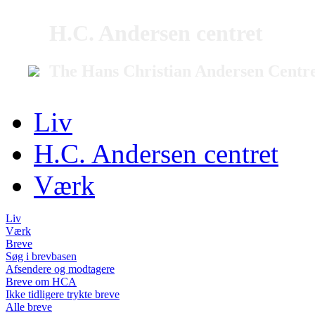
H.C. Andersen centret
The Hans Christian Andersen Centr
Liv
H.C. Andersen centret
Værk
Liv
Værk
Breve
Søg i brevbasen
Afsendere og modtagere
Breve om HCA
Ikke tidligere trykte breve
Alle breve