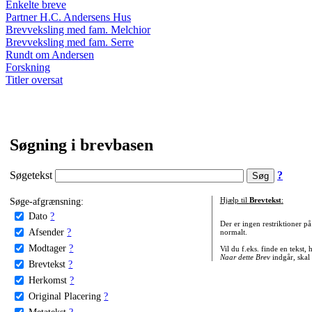
Enkelte breve
Partner H.C. Andersens Hus
Brevveksling med fam. Melchior
Brevveksling med fam. Serre
Rundt om Andersen
Forskning
Titler oversat
Søgning i brevbasen
Søgetekst
?
Søge-afgrænsning:
Hjælp til
Brevtekst
:
Dato
?
Der er ingen restriktioner p
Afsender
?
normalt.
Modtager
?
Vil du f.eks. finde en tekst,
Naar dette Brev
indgår, skal
Brevtekst
?
Herkomst
?
Original Placering
?
Metatekst
?