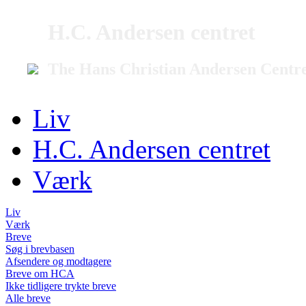
H.C. Andersen centret
The Hans Christian Andersen Centr
Liv
H.C. Andersen centret
Værk
Liv
Værk
Breve
Søg i brevbasen
Afsendere og modtagere
Breve om HCA
Ikke tidligere trykte breve
Alle breve