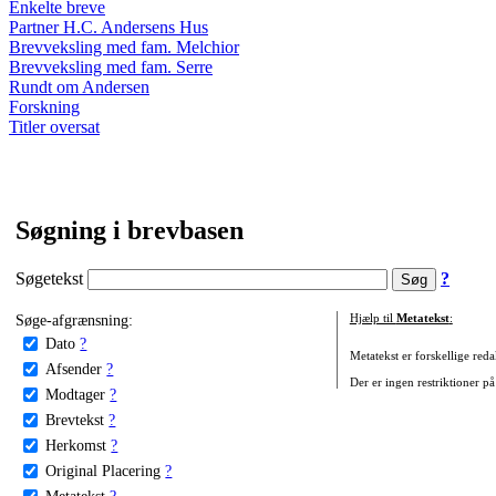
Enkelte breve
Partner H.C. Andersens Hus
Brevveksling med fam. Melchior
Brevveksling med fam. Serre
Rundt om Andersen
Forskning
Titler oversat
Søgning i brevbasen
Søgetekst
?
Søge-afgrænsning:
Hjælp til
Metatekst
:
Dato
?
Metatekst er forskellige reda
Afsender
?
Der er ingen restriktioner på
Modtager
?
Brevtekst
?
Herkomst
?
Original Placering
?
Metatekst
?