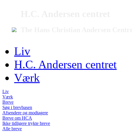
H.C. Andersen centret
The Hans Christian Andersen Centr
Liv
H.C. Andersen centret
Værk
Liv
Værk
Breve
Søg i brevbasen
Afsendere og modtagere
Breve om HCA
Ikke tidligere trykte breve
Alle breve