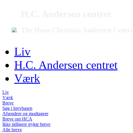
H.C. Andersen centret
The Hans Christian Andersen Centr
Liv
H.C. Andersen centret
Værk
Liv
Værk
Breve
Søg i brevbasen
Afsendere og modtagere
Breve om HCA
Ikke tidligere trykte breve
Alle breve