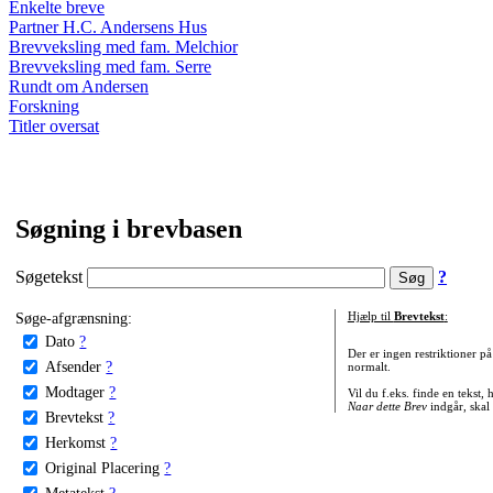
Enkelte breve
Partner H.C. Andersens Hus
Brevveksling med fam. Melchior
Brevveksling med fam. Serre
Rundt om Andersen
Forskning
Titler oversat
Søgning i brevbasen
Søgetekst
?
Søge-afgrænsning:
Hjælp til
Brevtekst
:
Dato
?
Der er ingen restriktioner p
Afsender
?
normalt.
Modtager
?
Vil du f.eks. finde en tekst,
Naar dette Brev
indgår, skal
Brevtekst
?
Herkomst
?
Original Placering
?
Metatekst
?