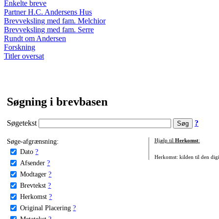
Enkelte breve
Partner H.C. Andersens Hus
Brevveksling med fam. Melchior
Brevveksling med fam. Serre
Rundt om Andersen
Forskning
Titler oversat
Søgning i brevbasen
Søgetekst
?
Søge-afgrænsning:
Hjælp til
Herkomst
:
Dato
?
Herkomst: kilden til den digi
Afsender
?
Modtager
?
Brevtekst
?
Herkomst
?
Original Placering
?
Metatekst
?