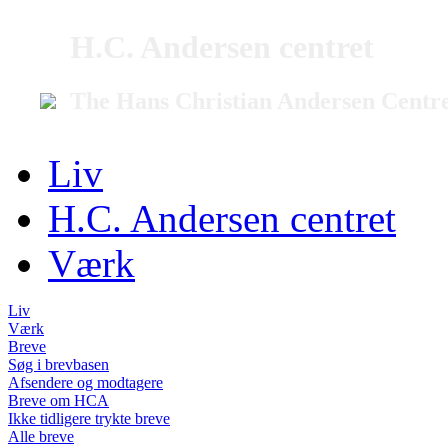
H.C. Andersen centret
The Hans Christian Andersen Centr
Liv
H.C. Andersen centret
Værk
Liv
Værk
Breve
Søg i brevbasen
Afsendere og modtagere
Breve om HCA
Ikke tidligere trykte breve
Alle breve