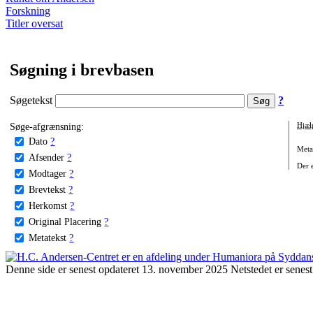
Forskning
Titler oversat
Søgning i brevbasen
Søgetekst
?
Søge-afgrænsning:
Hjæl
Dato
?
Metat
Afsender
?
Der e
Modtager
?
Brevtekst
?
Herkomst
?
Original Placering
?
Metatekst
?
Denne side er senest opdateret 13. november 2025 Netstedet er senest