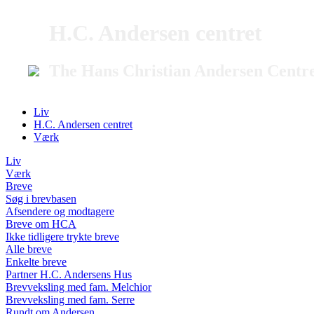
H.C. Andersen centret
The Hans Christian Andersen Centr
Liv
H.C. Andersen centret
Værk
Liv
Værk
Breve
Søg i brevbasen
Afsendere og modtagere
Breve om HCA
Ikke tidligere trykte breve
Alle breve
Enkelte breve
Partner H.C. Andersens Hus
Brevveksling med fam. Melchior
Brevveksling med fam. Serre
Rundt om Andersen