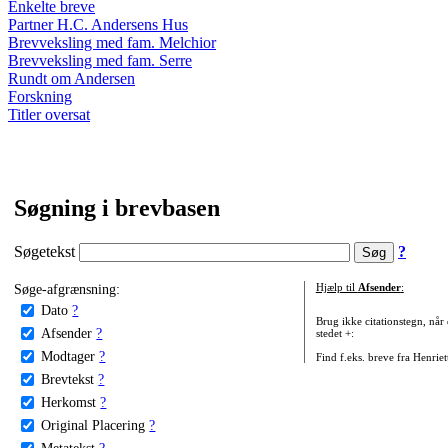
Enkelte breve
Partner H.C. Andersens Hus
Brevveksling med fam. Melchior
Brevveksling med fam. Serre
Rundt om Andersen
Forskning
Titler oversat
Søgning i brevbasen
Søgetekst
?
Søge-afgrænsning:
Hjælp til
Afsender
:
Dato
?
Brug ikke citationstegn, når
Afsender
?
stedet +:
Modtager
?
Find f.eks. breve fra Henrie
Brevtekst
?
Herkomst
?
Original Placering
?
Metatekst
?