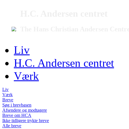
H.C. Andersen centret
The Hans Christian Andersen Centr
Liv
H.C. Andersen centret
Værk
Liv
Værk
Breve
Søg i brevbasen
Afsendere og modtagere
Breve om HCA
Ikke tidligere trykte breve
Alle breve