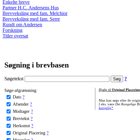
Enkelte breve
Partner H.C. Andersens Hus
Brevveksling med fam. Melchior
Brevveksling med fam. Serre
Rundt om Andersen
Forskning
Titler oversat
Søgning i brevbasen
Søgetekst
?
Søge-afgrænsning:
Hjælp til
Original Placering
Dato
?
Man kan søge efter de origi
Afsender
?
f.eks. være
Det Kongelige Bi
kongelig*
.
Modtager
?
Brevtekst
?
Herkomst
?
Original Placering
?
Metatekst
?