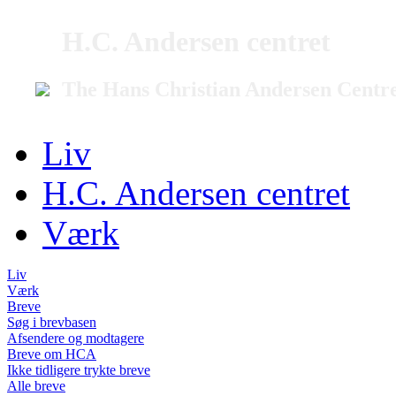
H.C. Andersen centret
The Hans Christian Andersen Centr
Liv
H.C. Andersen centret
Værk
Liv
Værk
Breve
Søg i brevbasen
Afsendere og modtagere
Breve om HCA
Ikke tidligere trykte breve
Alle breve