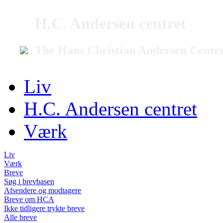
H.C. Andersen centret
The Hans Christian Andersen Centr
Liv
H.C. Andersen centret
Værk
Liv
Værk
Breve
Søg i brevbasen
Afsendere og modtagere
Breve om HCA
Ikke tidligere trykte breve
Alle breve