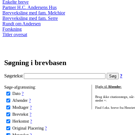
Enkelte breve
Partner H.C. Andersens Hus
Brevveksling med fam. Melchior
Brevveksling med fam. Serre
Rundt om Andersen
Forskning
Titler oversat
Søgning i brevbasen
Søgetekst
?
Søge-afgrænsning:
Hjælp til
Afsender
:
Dato
?
Brug ikke citationstegn, når
Afsender
?
stedet +:
Modtager
?
Find f.eks. breve fra Henrie
Brevtekst
?
Herkomst
?
Original Placering
?
Metatekst
?