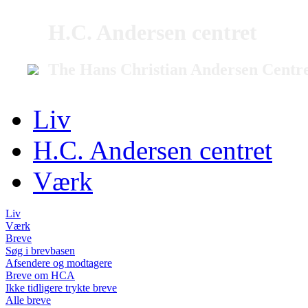
H.C. Andersen centret
The Hans Christian Andersen Centr
Liv
H.C. Andersen centret
Værk
Liv
Værk
Breve
Søg i brevbasen
Afsendere og modtagere
Breve om HCA
Ikke tidligere trykte breve
Alle breve