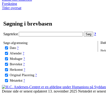
Forskning
Titler oversat
Søgning i brevbasen
Søgetekst
?
Søge-afgrænsning:
Hjæl
Dato
?
Herko
Afsender
?
Modtager
?
Brevtekst
?
Herkomst
?
Original Placering
?
Metatekst
?
Denne side er senest opdateret 13. november 2025 Netstedet er senest