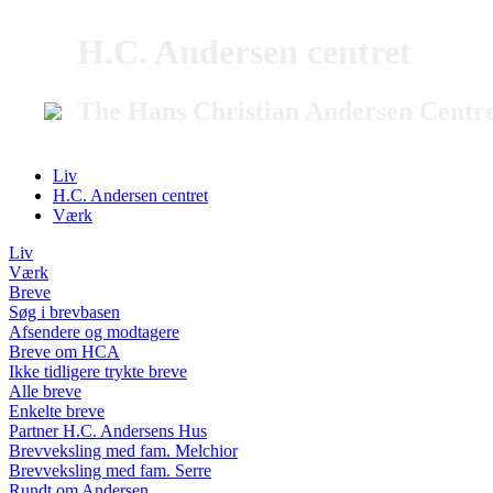
H.C. Andersen centret
The Hans Christian Andersen Centr
Liv
H.C. Andersen centret
Værk
Liv
Værk
Breve
Søg i brevbasen
Afsendere og modtagere
Breve om HCA
Ikke tidligere trykte breve
Alle breve
Enkelte breve
Partner H.C. Andersens Hus
Brevveksling med fam. Melchior
Brevveksling med fam. Serre
Rundt om Andersen