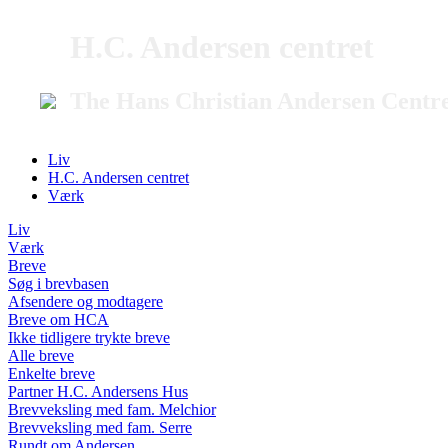
H.C. Andersen centret
The Hans Christian Andersen Centr
Liv
H.C. Andersen centret
Værk
Liv
Værk
Breve
Søg i brevbasen
Afsendere og modtagere
Breve om HCA
Ikke tidligere trykte breve
Alle breve
Enkelte breve
Partner H.C. Andersens Hus
Brevveksling med fam. Melchior
Brevveksling med fam. Serre
Rundt om Andersen