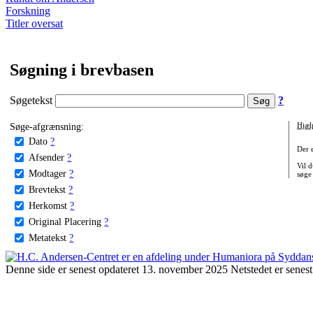
Forskning
Titler oversat
Søgning i brevbasen
Søgetekst
?
Søge-afgrænsning:
Hjæl
Dato
?
Der 
Afsender
?
Vil d
Modtager
?
søge
Brevtekst
?
Herkomst
?
Original Placering
?
Metatekst
?
Denne side er senest opdateret 13. november 2025 Netstedet er senest