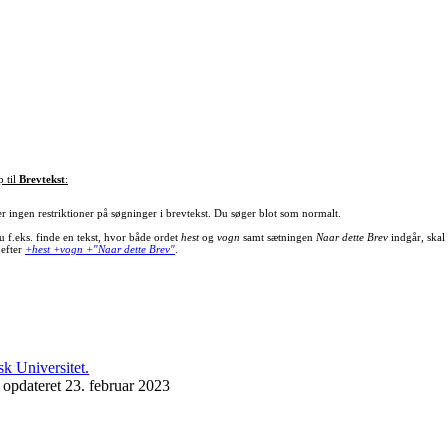
p til
Brevtekst
:
er ingen restriktioner på søgninger i brevtekst. Du søger blot som normalt.
u f.eks. finde en tekst, hvor både ordet
hest
og
vogn
samt sætningen
Naar dette Brev
indgår, skal
 efter
+hest +vogn +"Naar dette Brev"
.
 opdateret 23. februar 2023