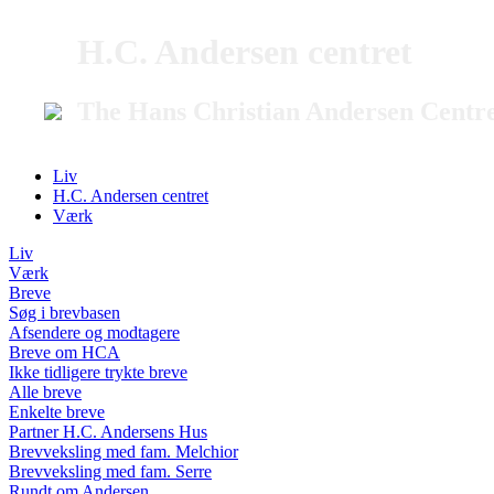
H.C. Andersen centret
The Hans Christian Andersen Centr
Liv
H.C. Andersen centret
Værk
Liv
Værk
Breve
Søg i brevbasen
Afsendere og modtagere
Breve om HCA
Ikke tidligere trykte breve
Alle breve
Enkelte breve
Partner H.C. Andersens Hus
Brevveksling med fam. Melchior
Brevveksling med fam. Serre
Rundt om Andersen