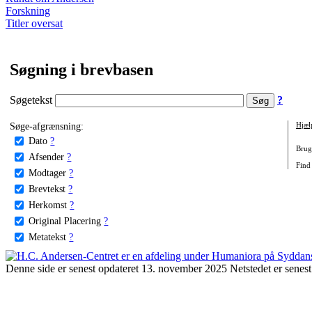
Forskning
Titler oversat
Søgning i brevbasen
Søgetekst
?
Søge-afgrænsning:
Hjæl
Dato
?
Brug 
Afsender
?
Find 
Modtager
?
Brevtekst
?
Herkomst
?
Original Placering
?
Metatekst
?
Denne side er senest opdateret 13. november 2025 Netstedet er senest