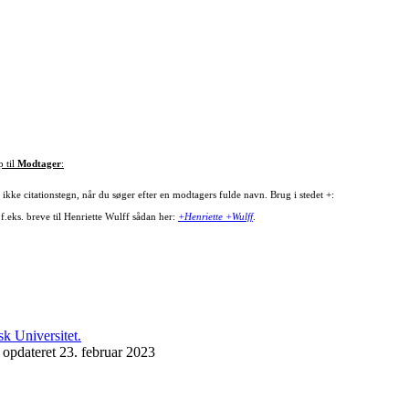
p til
Modtager
:
ikke citationstegn, når du søger efter en modtagers fulde navn. Brug i stedet +:
f.eks. breve til Henriette Wulff sådan her:
+Henriette +Wulff
.
 opdateret 23. februar 2023