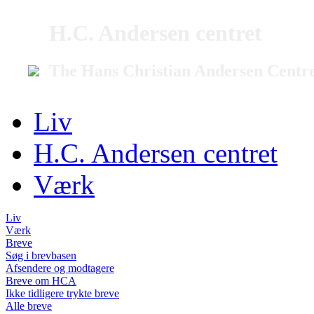
H.C. Andersen centret
The Hans Christian Andersen Centr
Liv
H.C. Andersen centret
Værk
Liv
Værk
Breve
Søg i brevbasen
Afsendere og modtagere
Breve om HCA
Ikke tidligere trykte breve
Alle breve