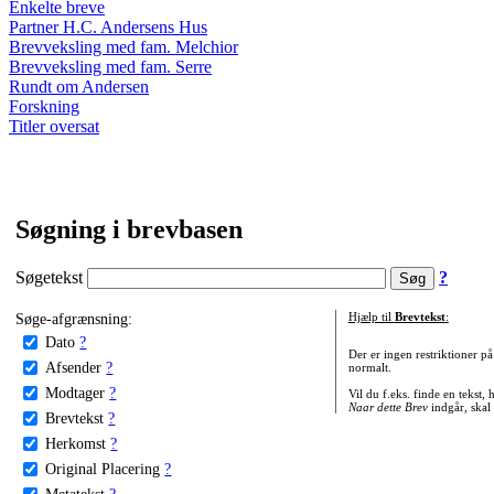
Enkelte breve
Partner H.C. Andersens Hus
Brevveksling med fam. Melchior
Brevveksling med fam. Serre
Rundt om Andersen
Forskning
Titler oversat
Søgning i brevbasen
Søgetekst
?
Søge-afgrænsning:
Hjælp til
Brevtekst
:
Dato
?
Der er ingen restriktioner p
Afsender
?
normalt.
Modtager
?
Vil du f.eks. finde en tekst,
Naar dette Brev
indgår, skal
Brevtekst
?
Herkomst
?
Original Placering
?
Metatekst
?