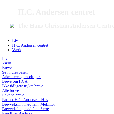
H.C. Andersen centret
The Hans Christian Andersen Centr
Liv
H.C. Andersen centret
Værk
Liv
Værk
Breve
Søg i brevbasen
Afsendere og modtagere
Breve om HCA
Ikke tidligere trykte breve
Alle breve
Enkelte breve
Partner H.C. Andersens Hus
Brevveksling med fam. Melchior
Brevveksling med fam. Serre
Rundt om Andersen