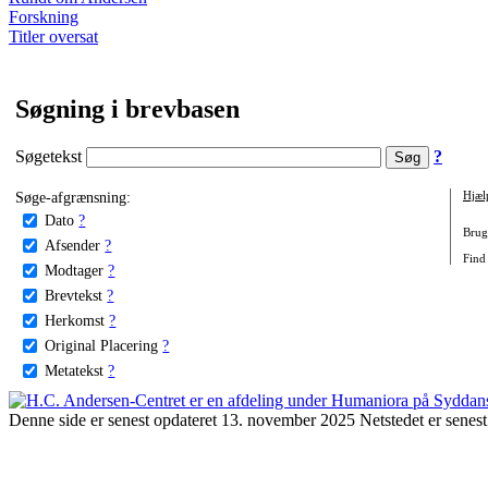
Forskning
Titler oversat
Søgning i brevbasen
Søgetekst
?
Søge-afgrænsning:
Hjæl
Dato
?
Brug 
Afsender
?
Find
Modtager
?
Brevtekst
?
Herkomst
?
Original Placering
?
Metatekst
?
Denne side er senest opdateret 13. november 2025 Netstedet er senest