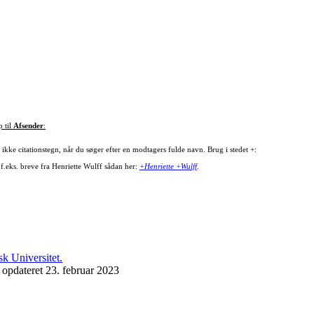
p til
Afsender
:
ikke citationstegn, når du søger efter en modtagers fulde navn. Brug i stedet +:
 f.eks. breve fra Henriette Wulff sådan her:
+Henriette +Wulff
.
 opdateret 23. februar 2023