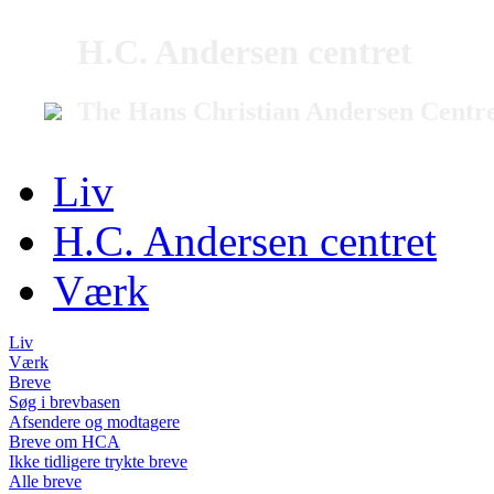
H.C. Andersen centret
The Hans Christian Andersen Centr
Liv
H.C. Andersen centret
Værk
Liv
Værk
Breve
Søg i brevbasen
Afsendere og modtagere
Breve om HCA
Ikke tidligere trykte breve
Alle breve