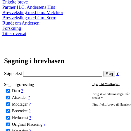
Enkelte breve
Partner H.C. Andersens Hus
Brevveksling med fam. Melchior
Brevveksling med fam. Serre
Rundt om Andersen
Forskning
Titler oversat
Søgning i brevbasen
Søgetekst
?
Søge-afgrænsning:
Hjælp til
Modtager
:
Dato
?
Brug ikke citationstegn, når
Afsender
?
stedet +:
Modtager
?
Find f.eks. breve til Henriet
Brevtekst
?
Herkomst
?
Original Placering
?
Metatekst
?