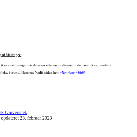
p til
Modtager
:
ikke citationstegn, når du søger efter en modtagers fulde navn. Brug i stedet +:
f.eks. breve til Henriette Wulff sådan her:
+Henriette +Wulff
.
 opdateret 23. februar 2023