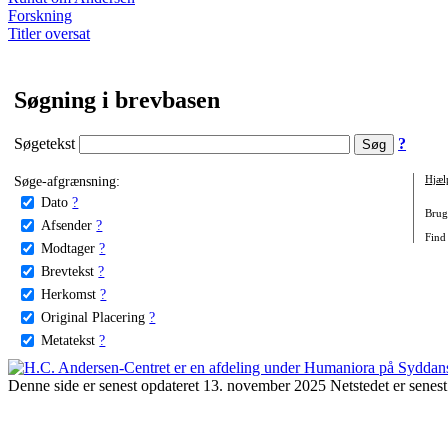
Forskning
Titler oversat
Søgning i brevbasen
Søgetekst
?
Søge-afgrænsning:
Hjæl
Dato
?
Brug 
Afsender
?
Find 
Modtager
?
Brevtekst
?
Herkomst
?
Original Placering
?
Metatekst
?
Denne side er senest opdateret 13. november 2025 Netstedet er senest