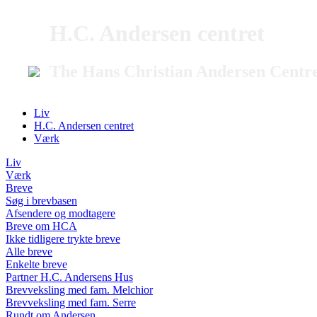
H.C. Andersen centret
The Hans Christian Andersen Centr
Liv
H.C. Andersen centret
Værk
Liv
Værk
Breve
Søg i brevbasen
Afsendere og modtagere
Breve om HCA
Ikke tidligere trykte breve
Alle breve
Enkelte breve
Partner H.C. Andersens Hus
Brevveksling med fam. Melchior
Brevveksling med fam. Serre
Rundt om Andersen