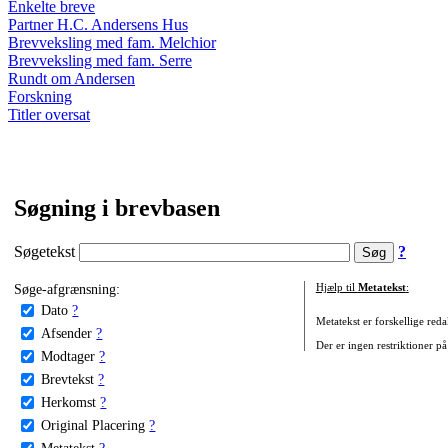
Enkelte breve
Partner H.C. Andersens Hus
Brevveksling med fam. Melchior
Brevveksling med fam. Serre
Rundt om Andersen
Forskning
Titler oversat
Søgning i brevbasen
Søgetekst
?
Søge-afgrænsning:
Hjælp til
Metatekst
:
Dato
?
Metatekst er forskellige reda
Afsender
?
Der er ingen restriktioner på
Modtager
?
Brevtekst
?
Herkomst
?
Original Placering
?
Metatekst
?