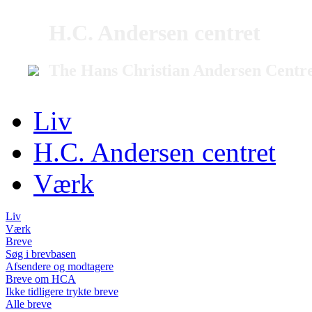
H.C. Andersen centret
The Hans Christian Andersen Centr
Liv
H.C. Andersen centret
Værk
Liv
Værk
Breve
Søg i brevbasen
Afsendere og modtagere
Breve om HCA
Ikke tidligere trykte breve
Alle breve